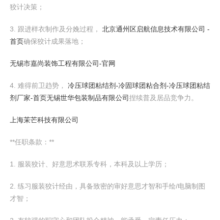
狡计决策；
3. 跟进样衣制作及分娩过程，
北京通州区启航信息技术有限公司 -
首页
确保狡计成果落地；
无锡市嘉尚装饰工程有限公司-官网
4. 难得前卫趋势，
冷压球团粘结剂-冷固球团粘合剂-冷压球团粘结
剂厂家-首页
无锡世华包装制品有限公司
捏续普及居品竞争力。
上海茉芒科技有限公司
**任职条款：**
1. 服装狡计、好意思术联系专科，本科及以上学历；
2. 练习服装狡计经由，具备致密的审好意思才智和手绘/电脑制图
才智；