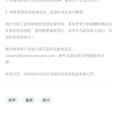
3. 有较强的职守心和团队投合精神，能承受一定责任压力；
4. 有联系责任训戒者优先，应届毕业生亦可酌量。
咱们为职工提供致密的业绩发展空间、具有竞争力的薪酬待遇以及
丰富的培训契机。接待疼爱服装狡计、追求不凡的你加入咱们，共
创好意思好改日！
挑升者请将个东谈主简历及作品集发送至：
career@fashioncompany.com，邮件主题注明“应聘服装狡计
师”。
舍弃日历：2025年4月30日无锡世华包装制品有限公司。
岗亭
服装
狡计