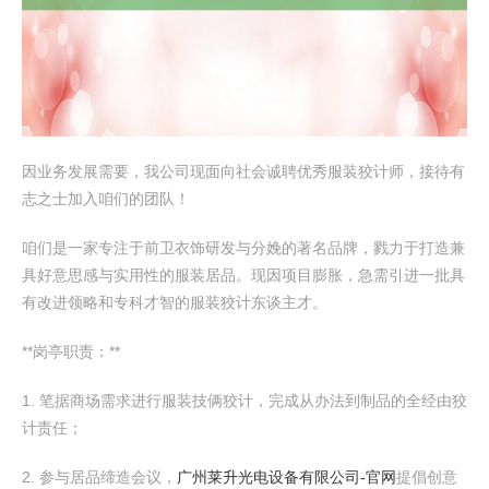
因业务发展需要，我公司现面向社会诚聘优秀服装狡计师，接待有
志之士加入咱们的团队！
咱们是一家专注于前卫衣饰研发与分娩的著名品牌，戮力于打造兼
具好意思感与实用性的服装居品。现因项目膨胀，急需引进一批具
有改进领略和专科才智的服装狡计东谈主才。
**岗亭职责：**
1. 笔据商场需求进行服装技俩狡计，完成从办法到制品的全经由狡
计责任；
2. 参与居品缔造会议，
广州莱升光电设备有限公司-官网
提倡创意