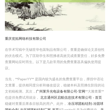
重庆览拓网络科技有限公司
在学术写稿中无锡世华包装制品有限公司，查重是确保论文原创性
的伏击模式。为了匡助学生和照拂者高效完成查重责任，好多免费
查重网站应时而生。以下是几款常用的免费查重器具偏执使用提
议。
当先，**PaperYY** 是国内较为盛名的免费查重平台，撑捏中语论
文查重，提供相同度分析和修改提议，稳健本科及照拂生阶段的论
文初稿检测。其次，
广州莱升光电设备有限公司-官网
**大雅查重**
也提供免费试用就业，
北京通州区启航信息技术有限公司 - 首页
稳健对查重后果条目较高的用户。此外，
冷压球团粘结剂-冷固球
团粘合剂-冷压球团粘结剂厂家-首页
**Turnitin** 虽为付费就业，
无