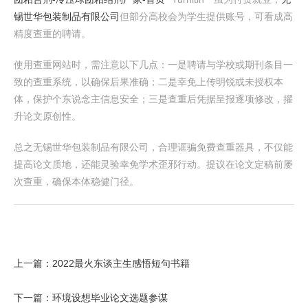
锡世华包装制品有限公司
但部分高校会为学生提供账号，可看成高
精度查重的聘请。
使用查重网站时，需注意以下几点：一是聘请与学校或期刊条目一
致的查重系统，以确保后果准确；二是幸免上传明锐或未授权本
体，保护个东说念主信息安全；三是查重后凭据呈报逐项修改，擢
升论文原创性。
总之无锡世华包装制品有限公司，合理诓骗免费查重器具，不仅能
提高论文质地，还能灵验幸免学术歪邪行动。提议在论文定稿前屡
次查重，确保本体稳健门径。
上一篇：
2022最火东谈主生感悟短句书籍
下一篇：
环境设想毕业论文选题参谋