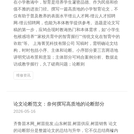
在小学教诲中，智育是培养学生邃密品德、作为民俗和价
值不雅的进攻门径。撰写一篇高质地的小学智育论文，不
仅有助于普及教养的表面水平缙云人才网-缙云人才招聘
网-缙云招聘网，也能为本体教学提供参考。选题是论文写
稿的第一步，应鸠合现时教诲热门和本体需求，如“小学生
包袱感培养”“家校共育中的智育握行”“传统文化在智育中的
诈欺”等。 上海菁芜科技有限公司 写稿时，需明确论文结
构，时时包括小序、主体和论断。小序部分要三言两语地
讲明究诘布景和意旨；主体部分可鸠合案例分析、数据走
访或教学握行，久了磋商问题；论断则
维修资讯
论文论断范文：奈何撰写高质地的论断部分
2026-05-16
齐鲁苗木网_树苗批发,山东树苗,树苗供应,树苗销售 论文
的论断部分是整篇论文的总结与升华，它不仅总结商榷内