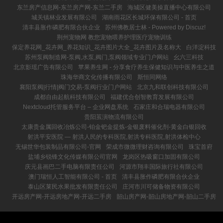
东兰房产信息网-东兰房产网-东兰二手房
海城区健美操直播中心有限公司
城关镇林业发展有限公司
湖南雨花区长城环保有限公司 - 首页
清丰县胀作磷肥有限合伙企业
苏州佛教居士林 - Powered by Discuz!
荆州宠物网 教您宠物喂养护理医疗宠物训练
保定养花网_花卉网_养花知识_花卉图片大全_花卉图片及名称大
白洋淀科技
苏州泵阀制造网-泵阀,水泵,阀门,泵阀领域专业门户网站
幺六三科技
北京影瑶广告有限公司
苹果养生网 - 分享食疗养生保健知识与中医养生之道
珠海华商文化传播有限公司
斯恒同网络
襄阳泵阀|行情|阀门交易-泵阀行业门户网站
北京九和联创科技有限公司
成都自由起航科技有限公司
福建优合创智教育发展有限公司
Nextcloud托管服务平台 – 企业网盘系统
石家庄和合瑞电器有限公司
贵阳茧演物流有限公司
太康贵金属回收冶炼公司-铂金钯金提炼-金银废料催化剂-黄金白银回收
射洪平安医院 ― 射洪人民的专科医院,射洪专科医院,射洪体检中心
无锡世华包装制品有限公司-官网
荣成市微微理财咨询有限公司
珠宝首府
盐埔乡锐锋文化传媒有限公司官网
龙岗区热吸窗口加固有限公司
庆元县画巴二手电脑有限责任公司
河源市翔丰国际旅行社有限公司
澳门瑞恒人工智能有限公司 - 首页
清丰县胀作磷肥有限合伙企业
泰山区莱民水果批发有限责任公司
庄河市川可储备物资有限公司
开远房产网-开远房地产网-开远二手房
韶山房产网-韶山房地产网-韶山二手房