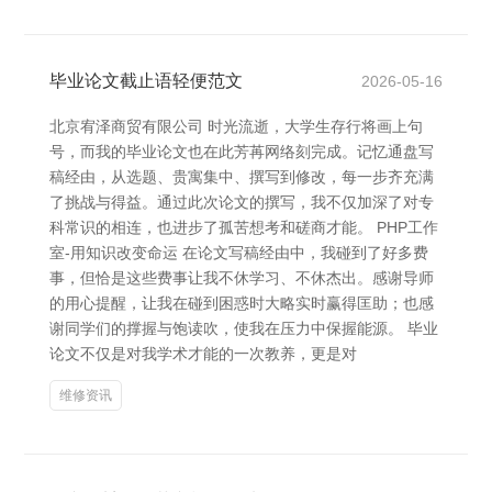
毕业论文截止语轻便范文
2026-05-16
北京宥泽商贸有限公司 时光流逝，大学生存行将画上句
号，而我的毕业论文也在此芳苒网络刻完成。记忆通盘写
稿经由，从选题、贵寓集中、撰写到修改，每一步齐充满
了挑战与得益。通过此次论文的撰写，我不仅加深了对专
科常识的相连，也进步了孤苦想考和磋商才能。 PHP工作
室-用知识改变命运 在论文写稿经由中，我碰到了好多费
事，但恰是这些费事让我不休学习、不休杰出。感谢导师
的用心提醒，让我在碰到困惑时大略实时赢得匡助；也感
谢同学们的撑握与饱读吹，使我在压力中保握能源。 毕业
论文不仅是对我学术才能的一次教养，更是对
维修资讯