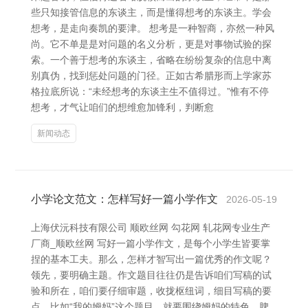
些只知接管信息的东谈主，而是懂得想考的东谈主。学会
想考，是走向奏凯的要津。 想考是一种智商，亦然一种风
尚。它不单是是对问题的名义分析，更是对事物试验的探
索。一个善于想考的东谈主，省略在纷纷复杂的信息中离
别真伪，找到惩处问题的门径。正如古希腊形而上学家苏
格拉底所说：“未经想考的东谈主生不值得过。”惟有不停
想考，才气让咱们的想维愈加锋利，判断愈
新闻动态
小学论文范文：怎样写好一篇小学作文
2026-05-19
上海伏沅科技有限公司 顺欧丝网 勾花网 轧花网专业生产
厂商_顺欧丝网 写好一篇小学作文，是每个小学生皆要掌
捏的基本工夫。那么，怎样才智写出一篇优秀的作文呢？
领先，要明确主题。作文题目往往仍是告诉咱们写稿的试
验和所在，咱们要仔细审题，收拢枢纽词，细目写稿的要
点。比如“我的姆妈”这个题目，就要围绕姆妈的特色、脾