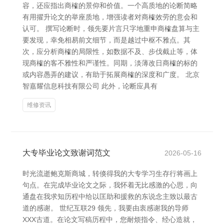
容，还应指出商榷的景仰和价值。一个高质地的论断简略
有用擢升论文的举座质地，增强读者对商榷效劳的意会和
认可。 撰写论断时，领先要片言只字地重申商榷盘算与主
要发现，幸免相易前文细节，而是越过中枢不雅点。其
次，应分析商榷的局限性，如数据不及、步伐截止等，体
现商榷的客不雅性和严谨性。同期，淡薄改日商榷的标的
或内容愚弄的建议，有助于拓展商榷的深度和广度。 北京
智嘉耀信息科技有限公司 此外，论断应具有
维修资讯
大专毕业论文致谢词范文
2026-05-16
时光流逝鲍克斯商城，转倏得我的大专学习生存行将画上
句点。在完成毕业论文之际，我怀着无比感激的心思，向
通盘在我求知历程中给以匡助和援救的东说念主致以最古
道的感谢。 世纪互联29 领先，我要由衷感谢我的导师
XXX古道。在论文写稿历程中，您耐烦指令、经心造就，