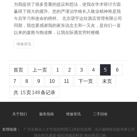
为我提供了很多贵重的提议和想法，使我在学术研讨方面
赢得了很大的擢升。您的严谨治学格长入敬业精神将是我
今后学习和使命的榜样。 北京珺宇达欣酒店管理有限公司
同期，我也要感谢我的家东说念主和一又友，是你们一直
以来的援救与饱读舞，让我在际遇贫穷时梗概
维修资讯
首页
上一页
1
2
3
4
5
6
7
8
9
10
11
下一页
末页
共
15
页
148
条记录
关于我们
服务指南
维修资讯
二手回收
友情链接：
广河县戴迫人才市场招聘|招工|求职信息网
泾川威姆振动盘有限公司
德化鲜花速递-德化同城送鲜花-德化鲜花订购