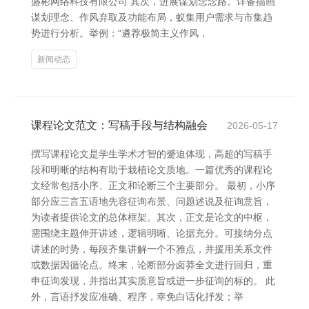
盛彬网络科技有限公司 其次，进展谋划念念路。详备描画
谋划理念、作风弃取及功能布局，蚁集用户需求与市集趋
势进行分析。举例：“遴荐极简主义作风，
新闻动态
课程论文范文：写稿手段与结构融会
2026-05-17
撰写课程论文是学生学术才智的蹙迫体现，高超的写稿手
段和明晰的结构有助于栽植论文质地。一篇优秀的课程论
文经常包括小序、正文和论断三个主要部分。 最初，小序
部分应三言五语地先容征询布景、问题述说及征询意旨，
为读者提供论文的总体框架。其次，正文是论文的中枢，
需围绕主题伸开讲述，逻辑明晰、论据充分。可接纳分点
讲述的时势，每段齐集讲解一个不雅点，并援用关系文件
或数据因循论点。终末，论断部分卤莽全文进行回归，重
申征询发现，并指出其实质意旨或进一步征询的标的。 此
外，言语抒发应准确、程序，幸免白话化抒发；举