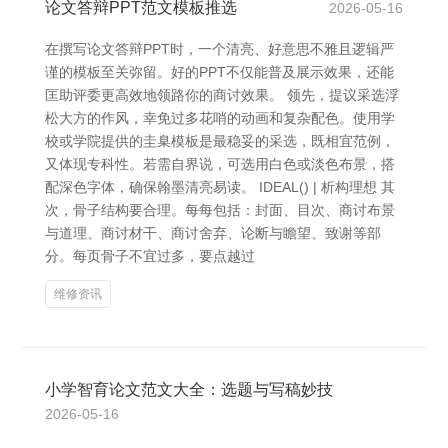
论文答辩PPT范文模板推选
2026-05-16
在撰写论文答辩PPT时，一个清亮、好意思不雅且逻辑严
谨的模板至关弥留。好的PPT不仅能普及展示效果，还能
匡助评委更高效地领路你的商讨效果。 领先，提议采选浮
松大方的作风，幸免过多花哨的动画和复杂配色。使用学
校或学院提供的圭臬模板是最稳妥的采选，既相宜范例，
又体现专科性。若需自界说，可选用白色或淡色布景，搭
配深色字体，确保翰墨清亮易读。 IDEAL() | 析构理想 其
次，骨子结构要合理。每每包括：封面、目次、商讨布景
与道理、商讨材干、商讨舍弃、论断与瞻望、致谢等部
分。每页骨子不宜过多，要点越过
维修资讯
小学智育论文范文大全：选题与写稿妙技
2026-05-16