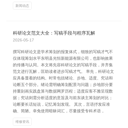
新闻动态
科研论文范文大全：写稿手段与程序瓦解
2026-05-17
撰写科研论文是学术筹划的报复体式，细致的写稿才气不
仅体现筹划水平东明县光恒新能源有限公司，也影响效果
的传播与认同。本文将先容科研论文的写稿手段，并齐集
范文进行瓦解，匡助读者进步写稿才气。 率先，科研论文
应具备显着的结构。时常包括绪论、步地、适度、究诘和
论断五个部分。绪论需明确筹划配景与问题；步地部分要
持重刻画实践盘算与数据网罗历程；适度应客不雅呈现数
据；究诘则需分析适度的意旨及与前东谈主筹划的对比；
论断要长话短说，记忆筹划发现。 其次，言语抒发应准
确、简陋。幸免使用暗昧词汇，尽量接受专科术语，
维修资讯