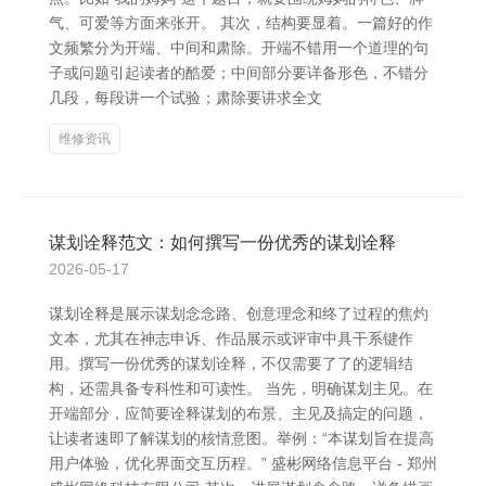
气、可爱等方面来张开。 其次，结构要显着。一篇好的作
文频繁分为开端、中间和肃除。开端不错用一个道理的句
子或问题引起读者的酷爱；中间部分要详备形色，不错分
几段，每段讲一个试验；肃除要讲求全文
维修资讯
谋划诠释范文：如何撰写一份优秀的谋划诠释
2026-05-17
谋划诠释是展示谋划念念路、创意理念和终了过程的焦灼
文本，尤其在神志申诉、作品展示或评审中具干系键作
用。撰写一份优秀的谋划诠释，不仅需要了了的逻辑结
构，还需具备专科性和可读性。 当先，明确谋划主见。在
开端部分，应简要诠释谋划的布景、主见及搞定的问题，
让读者速即了解谋划的核情意图。举例：“本谋划旨在提高
用户体验，优化界面交互历程。” 盛彬网络信息平台 - 郑州