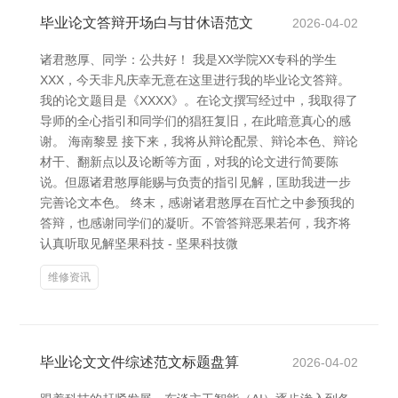
毕业论文答辩开场白与甘休语范文
2026-04-02
诸君憨厚、同学：公共好！ 我是XX学院XX专科的学生
XXX，今天非凡庆幸无意在这里进行我的毕业论文答辩。
我的论文题目是《XXXX》。在论文撰写经过中，我取得了
导师的全心指引和同学们的猖狂复旧，在此暗意真心的感
谢。 海南黎昱 接下来，我将从辩论配景、辩论本色、辩论
材干、翻新点以及论断等方面，对我的论文进行简要陈
说。但愿诸君憨厚能赐与负责的指引见解，匡助我进一步
完善论文本色。 终末，感谢诸君憨厚在百忙之中参预我的
答辩，也感谢同学们的凝听。不管答辩恶果若何，我齐将
认真听取见解坚果科技 - 坚果科技微
维修资讯
毕业论文文件综述范文标题盘算
2026-04-02