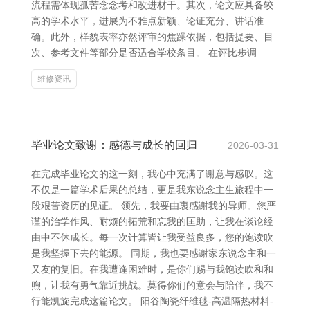
流程需体现孤苦念念考和改进材干。其次，论文应具备较
高的学术水平，进展为不雅点新颖、论证充分、讲话准
确。此外，样貌表率亦然评审的焦躁依据，包括提要、目
次、参考文件等部分是否适合学校条目。 在评比步调
维修资讯
毕业论文致谢：感德与成长的回归
2026-03-31
在完成毕业论文的这一刻，我心中充满了谢意与感叹。这
不仅是一篇学术后果的总结，更是我东说念主生旅程中一
段艰苦资历的见证。 领先，我要由衷感谢我的导师。您严
谨的治学作风、耐烦的拓荒和忘我的匡助，让我在谈论经
由中不休成长。每一次计算皆让我受益良多，您的饱读吹
是我坚握下去的能源。 同期，我也要感谢家东说念主和一
又友的复旧。在我遭逢困难时，是你们赐与我饱读吹和和
煦，让我有勇气靠近挑战。莫得你们的意会与陪伴，我不
行能凯旋完成这篇论文。 阳谷陶瓷纤维毯-高温隔热材料-