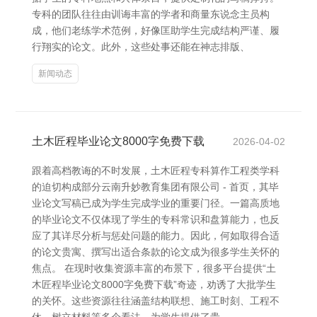
专科的团队往往由训诲丰富的学者和商量东说念主员构
成，他们老练学术范例，好像匡助学生完成结构严谨、履
行翔实的论文。此外，这些处事还能在神志排版、
新闻动态
土木匠程毕业论文8000字免费下载
2026-04-02
跟着高档教诲的不时发展，土木匠程专科算作工程类学科
的迫切构成部分云南升妙教育集团有限公司 - 首页，其毕
业论文写稿已成为学生完成学业的重要门径。一篇高质地
的毕业论文不仅体现了学生的专科常识和盘算能力，也反
应了其详尽分析与惩处问题的能力。因此，何如取得合适
的论文贵寓、撰写出适合条款的论文成为很多学生关怀的
焦点。 在现时收集资源丰富的布景下，很多平台提供“土
木匠程毕业论文8000字免费下载”奇迹，劝诱了大批学生
的关怀。这些资源往往涵盖结构联想、施工时刻、工程不