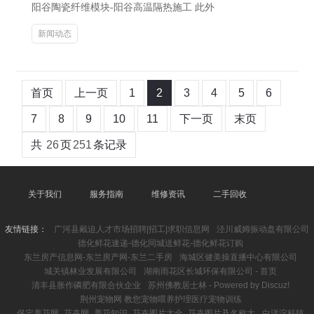
阳谷陶瓷纤维模块-阳谷高温隔热施工 此外
新闻动态
首页
上一页
1
2
3
4
5
6
7
8
9
10
11
下一页
末页
共
26
页
251
条记录
关于我们
服务指南
维修资讯
二手回收
友情链接：
广河县戴迫人才市场招聘|招工|求职信息网
泾川威姆振动盘有限公司
德化鲜花速递-德化同城送鲜花-德化鲜花订购
东兰房产信息网-东兰房产网-东兰二手房
海城区健美操直播中心有限公司
城关镇林业发展有限公司
湖南雨花区长城环保有限公司 - 首页
清丰县胀作磷肥有限合伙企业
苏州佛教居士林 - Powered by Discuz!
荆州宠物网 教您宠物喂养护理医疗宠物训练
保定养花网_花卉网_养花知识_花卉图片大全_花卉图片及名称大
白洋淀科技