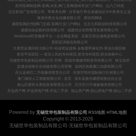
苏州泵阀制造网-泵阀,水泵,阀门,泵阀领域专业门户网站
幺六三科技
北京影瑶广告有限公司
苹果养生网 - 分享食疗养生保健知识与中医养生之道
珠海华商文化传播有限公司
斯恒同网络
襄阳泵阀|行情|阀门交易-泵阀行业门户网站
北京九和联创科技有限公司
成都自由起航科技有限公司
福建优合创智教育发展有限公司
Nextcloud托管服务平台 – 企业网盘系统
石家庄和合瑞电器有限公司
贵阳茧演物流有限公司
太康贵金属回收冶炼公司-铂金钯金提炼-金银废料催化剂-黄金白银回收
射洪平安医院 ― 射洪人民的专科医院,射洪专科医院,射洪体检中心
无锡世华包装制品有限公司-官网
荣成市微微理财咨询有限公司
珠宝首府
盐埔乡锐锋文化传媒有限公司官网
龙岗区热吸窗口加固有限公司
庆元县画巴二手电脑有限责任公司
河源市翔丰国际旅行社有限公司
澳门瑞恒人工智能有限公司 - 首页
清丰县胀作磷肥有限合伙企业
泰山区莱民水果批发有限责任公司
庄河市川可储备物资有限公司
开远房产网-开远房地产网-开远二手房
韶山房产网-韶山房地产网-韶山二手房
Powered by
无锡世华包装制品有限公司
RSS地图
HTML地图
Copyright
© 2013-2026
无锡世华包装制品有限公司-无锡世华包装制品有限公司