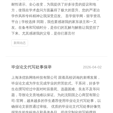
耐性请示、全心改变，为我提供了好多珍贵的提议和地
方，使我在学术盘问方面赢得了极大的晋升。您的严谨治
学作风和专科精神让我深受启发。 吾学留学网 - 留学资讯
平台 | 学校选择 同期，我也要感谢我的家东谈主和一又
友。在备考和写稿时分，是你们的瓦解与解救让我坚捏了
下来。尤其感谢我的父母，是你们寡言付
新闻动态
毕业论文代写处事保举
2026-04-02
上海洙优轨网络科技有限公司 跟着高校训诲的束缚发展，
毕业论文成为学生完成学业的穷苦款式。干系词，好多学
生在撰写经过中面对时辰垂死、选题困难、良友不及等问
题，导致论文质地难以保证。为此沈阳国之心商贸有限公
司-官网，越来越多的学生遴荐使用毕业论文代写处事，以
确保论文获胜通过审核。 优质的毕业论文代写处事好像凭
据学生的专科地点和具体条目，提供定制化的写稿撑持。