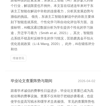
跟着科技的赶紧发展，东谈主工智能（AI）逐步渗入到各
个行业，解说限度也不例外。本文旨在综述连年来对于东
谈主工智能在解说中诈欺的连接着力，分析其发展趋势与
濒临的挑战。 领先，东谈主工智能在解说中的诈欺主要体
刻下智能造就系统、个性化学习和自动化评估等方面。连
接标明，AI概况通过数据分析为学生提供个性化的学习旅
途，升迁学习着力（Smith et al., 2021）。其次，智能指
点系统不错及时反映学生的学习情况，匡助磨真金不怕火
优化造就政策（Li & Wang, 2020）。此外，AI在锻练评分
和功
维修资讯
毕业论文查重阵势与期间
2026-04-02
跟着学术诚信的费事性日益进步，毕业论文查重已成为高
校诠释的费事设施。查重不仅有助于把稳抄袭看成，也促
使学生提高写稿水和缓学术圭表顽强。 常见的查重阵势包