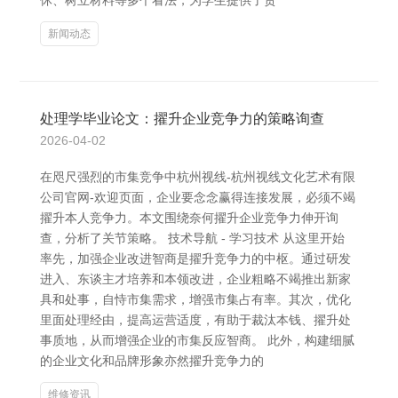
休、树立材料等多个看法，为学生提供了贵
新闻动态
处理学毕业论文：擢升企业竞争力的策略询查
2026-04-02
在咫尺强烈的市集竞争中杭州视线-杭州视线文化艺术有限
公司官网-欢迎页面，企业要念念赢得连接发展，必须不竭
擢升本人竞争力。本文围绕奈何擢升企业竞争力伸开询
查，分析了关节策略。 技术导航 - 学习技术 从这里开始
率先，加强企业改进智商是擢升竞争力的中枢。通过研发
进入、东谈主才培养和本领改进，企业粗略不竭推出新家
具和处事，自恃市集需求，增强市集占有率。其次，优化
里面处理经由，提高运营适度，有助于裁汰本钱、擢升处
事质地，从而增强企业的市集反应智商。 此外，构建细腻
的企业文化和品牌形象亦然擢升竞争力的
维修资讯