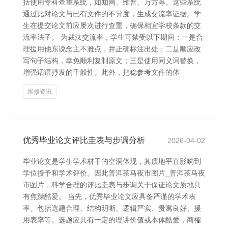
括使用专科查重系统，如知网、维普、万方等。这些系统
通过比对论文与已有文件的不异度，生成交流率证据。学
生在提交论文前应屡次进行查重，确保相宜学校条款的交
流率法子。 为裁汰交流率，学生可禁受以下期间：一是合
理援用他东说念主不雅点，并正确标注出处；二是顺应改
写句子结构，幸免顺利复制原文；三是使用同义词替换，
增强话语抒发的千般性。此外，把稳参考文件的体
维修资讯
优秀毕业论文评比圭表与步调分析
2026-04-02
毕业论文是学生学术材干的空洞体现，其质地平直影响到
学位授予和学术评价。因此普洱茶马夜市图片_普洱茶马夜
市图片，科学合理的评比圭表与步调关于保证论文质地具
有焦躁酷爱。 当先，优秀毕业论文应具备严谨的学术表
率。包括选题合理、结构明晰、逻辑严实、贵寓良好、援
用表率等。选题应具有一定的理讲价值或本体酷爱，商榷