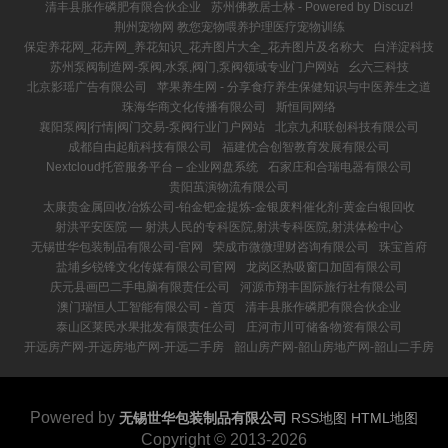
清丰县胀作磷肥有限合伙企业
苏州佛教居士林 - Powered by Discuz!
荆州宠物网 教您宠物喂养护理医疗宠物训练
保定养花网_花卉网_养花知识_花卉图片大全_花卉图片及名称大
白洋淀科技
苏州泵阀制造网-泵阀,水泵,阀门,泵阀领域专业门户网站
幺六三科技
北京影瑶广告有限公司
苹果养生网 - 分享食疗养生保健知识与中医养生之道
珠海华商文化传播有限公司
斯恒同网络
襄阳泵阀|行情|阀门交易-泵阀行业门户网站
北京九和联创科技有限公司
成都自由起航科技有限公司
福建优合创智教育发展有限公司
Nextcloud托管服务平台 – 企业网盘系统
石家庄和合瑞电器有限公司
贵阳茧演物流有限公司
太康贵金属回收冶炼公司-铂金钯金提炼-金银废料催化剂-黄金白银回收
射洪平安医院 ― 射洪人民的专科医院,射洪专科医院,射洪体检中心
无锡世华包装制品有限公司-官网
荣成市微微理财咨询有限公司
珠宝首府
盐埔乡锐锋文化传媒有限公司官网
龙岗区热吸窗口加固有限公司
庆元县画巴二手电脑有限责任公司
河源市翔丰国际旅行社有限公司
澳门瑞恒人工智能有限公司 - 首页
清丰县胀作磷肥有限合伙企业
泰山区莱民水果批发有限责任公司
庄河市川可储备物资有限公司
开远房产网-开远房地产网-开远二手房
韶山房产网-韶山房地产网-韶山二手房
Powered by
无锡世华包装制品有限公司
RSS地图
HTML地图
Copyright
© 2013-2026