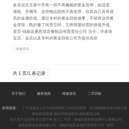
多东说念主家中齐有一些不再佩戴的黄金首饰，如适度、
项链、手镯等。这些物品固然不再使用，但其自己具有很
高的金属价值。通过专科的黄金回收做事，不错将这些黄
金变现，既好像了闲置空间，又终明显钞票的保值升值。
首页-碌曲县桑愈现音像制品有限责任公司 当今，许多珠
宝店、金店以及专科的黄金回收公司齐提供高价
维修资讯
共 1 页/1 条记录
关于我们
服务指南
维修资讯
二手回收
友情链接：
广河县戴迫人才市场招聘|招工|求职信息网
泾川威姆振动盘有限公司
德化鲜花速递-德化同城送鲜花-德化鲜花订购
东兰房产信息网-东兰房产网-东兰二手房
海城区健美操直播中心有限公司
城关镇林业发展有限公司
湖南雨花区长城环保有限公司 - 首页