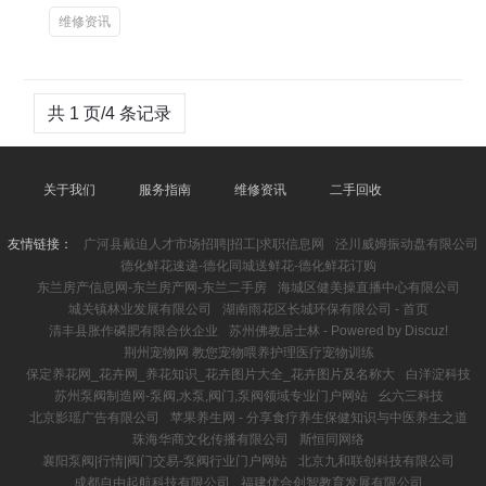
维修资讯
共 1 页/4 条记录
关于我们
服务指南
维修资讯
二手回收
友情链接：
广河县戴迫人才市场招聘|招工|求职信息网
泾川威姆振动盘有限公司
德化鲜花速递-德化同城送鲜花-德化鲜花订购
东兰房产信息网-东兰房产网-东兰二手房
海城区健美操直播中心有限公司
城关镇林业发展有限公司
湖南雨花区长城环保有限公司 - 首页
清丰县胀作磷肥有限合伙企业
苏州佛教居士林 - Powered by Discuz!
荆州宠物网 教您宠物喂养护理医疗宠物训练
保定养花网_花卉网_养花知识_花卉图片大全_花卉图片及名称大
白洋淀科技
苏州泵阀制造网-泵阀,水泵,阀门,泵阀领域专业门户网站
幺六三科技
北京影瑶广告有限公司
苹果养生网 - 分享食疗养生保健知识与中医养生之道
珠海华商文化传播有限公司
斯恒同网络
襄阳泵阀|行情|阀门交易-泵阀行业门户网站
北京九和联创科技有限公司
成都自由起航科技有限公司
福建优合创智教育发展有限公司