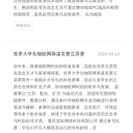
过传感器和收集通讯本领终了数据相聚与汉典放胆。学
生、教训和处理东说念主员可通过挪动端或PC端及时检察
校园情景，提高处理后果与反映速率。 在功能假
维修资讯
世界大学生物联网筹谋竞赛立异赛
2026-04-14
连年来，跟着物联网时刻的快速发展，高校在培养立异型
东说念主才方面束缚探索。世界大学生物联网筹谋竞赛立
异赛算作一项面向大学生的科技赛事，旨在引发学生的立
异念念维和扩充才调，鼓动物联网时刻的欺诈与发展。 该
赛事以“立异、配合、扩充”为核花式念，荧惑学生围绕智
能硬件、数据分析、通讯条约等物联网关连范畴进行表情
筹谋与建树。参赛作品涵盖智能家居、忠良医疗、环境监
测等多个欺诈场景，体现了学生对本色问题的深切念念考
与时刻处理才调。 重庆览拓网络科技有限公司 通过参与比
赛，学生们不仅大概普及自己的专科妙技，还