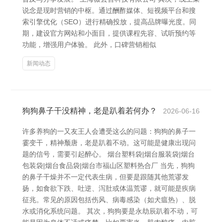
说念是现时营销的中枢。通过酬酢媒体、短视频平台和搜
索引擎优化（SEO）进行精确投放，提高品牌曝光度。同
期，建设官方网站和小面目，提供课程先容、试听预约等
功能，增强用户体验。 此外，口碑营销相似
新闻动态
狗狗鼻子干没精神，老是趴着若何办？
2026-06-16
许多养狗的一又友王人会遭受这么的问题：狗狗的鼻子一
霎变干，精神颓唐，老是趴着不动。这可能是健康出现问
题的信号，需要引起醉心。 烟台塑料袋|烟台服装袋|烟台
包装袋|烟台食品袋|烟台市福山区塑料热合厂 当先，狗狗
的鼻子干燥并不一定代表生病，但要是跟随其他荒谬发
扬，如食欲下跌、吐逆、泻肚或体温荒谬，就可能是疾病
征兆。常见的原因包括伤风、病毒感染（如犬瘟热）、脱
水或消化系统问题。 其次，狗狗要是永劫辰趴着不动，可