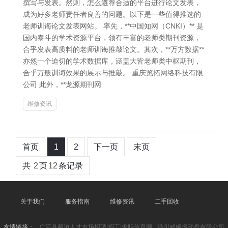
撰写与发表。然则，怎么遴荐合适的平台进行论文发表，
成为好多老师责任者良善的问题。以下是一些值得推选的
老师训诲论文发表网站。 率先，**中国知网（CNKI）** 是
国内泰斗的学术资源平台，领有丰富的老师类期刊资源，
合乎发表高质料的老师训诲推敲论文。其次，**万方数据**
亦然一个迫切的学术数据库，涵盖大皆老师类中枢期刊，
合乎万般训诲效果的展示与推敲。 重庆览拓网络科技有限
公司 此外，**龙源期刊网
维修资讯
首页
1
2
下一页
末页
共
2
页
12
条记录
关于我们
服务指南
维修资讯
二手回收
友情链接：
广河县戴迫人才市场招聘|招工|求职信息网
泾川威姆振动盘有限公司