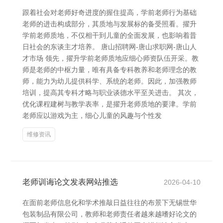
跟着社会对老师好奇进度的握住提高，学前老师行为基础
老师的进击构成部分，其质地与发展标的备受照看。擢升
学前老师质地，不仅相干到儿童的全面发展，也影响着昔
日社会的东谈主才培养。 唐山招聘网-唐山求职网-唐山人
才市场 领先，擢升学前老师质地应细心师资队伍开采。教
师是老师的中枢力量，唯有具备专科教养和老师理念的教
师，能力为幼儿提供科学、系统的老师。因此，加强教师
培训，提高其专科才略与职业谈德水平至关进击。 其次，
优化课程建树与教学表率，是擢升老师质地的要津。学前
老师应以游戏为主，细心儿童的风趣与个性发
维修资讯
老师训诲论文发表网站推选
2026-04-10
在面前老师信息化和学术推敲日益往往的布景下无锡世华
包装制品有限公司，教师和老师责任者越来越嗜好论文的