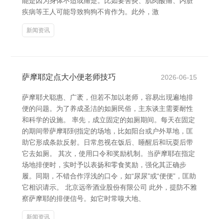
能是因为身体不适或痛楚。比如要害炎、肌肉酸痛、内脏
疾病等王人可能导致狗狗不肯作为。此外，激
新闻资讯
萨摩耶定点大小便老师技巧
2026-06-15
萨摩耶犬聪惠、广袤，但若不加以老师，容易出现遍地排
便的问题。为了养成圣洁的如厕民俗，主东谈主需要耐性
和科学的设施。 率先，成立固定的如厕期间。每天在固定
的期间带萨摩耶到指定的场地，比如阳台或户外草地，匡
助它形成条款反射。日常忽视在饭后、睡醒后和玩耍后带
它去如厕。 其次，使用口令和奖励机制。当萨摩耶在指定
场地排便时，实时予以表扬和零食奖励，强化其正确步
履。同期，不错合作浮浅的口令，如“尿尿”或“便便”，匡助
它相识请示。 北京远帝酒业股份有限公司 此外，提防不雅
察萨摩耶的排便信号。如它时常嗅大地、
新闻资讯