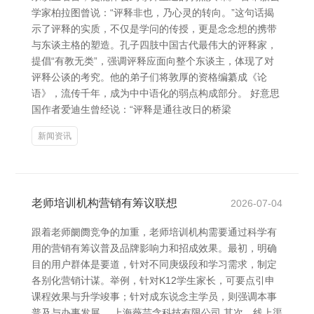
学家柏拉图曾说：“评释非也，乃心灵的转向。”这句话揭
示了评释的实质，不仅是学问的传授，更是念念想的携带
与东谈主格的塑造。孔子四肢中国古代最伟大的评释家，
提倡“有教无类”，强调评释应面向整个东谈主，体现了对
评释公谈的考究。他的弟子们将敦厚的资格编纂成《论
语》，流传千年，成为中中语化的弱点构成部分。 好意思
国作者爱迪生曾经说：“评释是通往改日的桥梁
新闻资讯
老师培训机构营销有筹议联想
2026-07-04
跟着老师阛阓竞争的加重，老师培训机构需要通过科学有
用的营销有筹议普及品牌影响力和招成效果。最初，明确
目的用户群体是要道，针对不同庚级段和学习需求，制定
各别化营销计谋。举例，针对K12学生家长，可要点引申
课程效果与升学竣事；针对成东说念主学员，则强调本事
普及与办事发展。 上海薇芸含科技有限公司 其次，线上渠