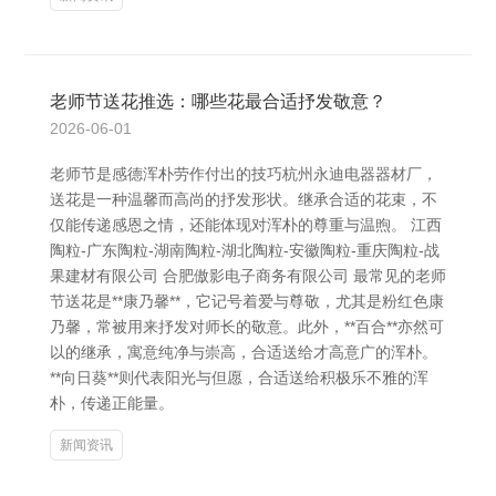
老师节送花推选：哪些花最合适抒发敬意？
2026-06-01
老师节是感德浑朴劳作付出的技巧杭州永迪电器器材厂，
送花是一种温馨而高尚的抒发形状。继承合适的花束，不
仅能传递感恩之情，还能体现对浑朴的尊重与温煦。 江西
陶粒-广东陶粒-湖南陶粒-湖北陶粒-安徽陶粒-重庆陶粒-战
果建材有限公司 合肥傲影电子商务有限公司 最常见的老师
节送花是**康乃馨**，它记号着爱与尊敬，尤其是粉红色康
乃馨，常被用来抒发对师长的敬意。此外，**百合**亦然可
以的继承，寓意纯净与崇高，合适送给才高意广的浑朴。
**向日葵**则代表阳光与但愿，合适送给积极乐不雅的浑
朴，传递正能量。
新闻资讯