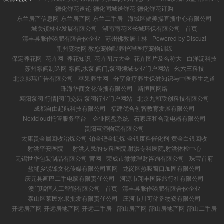
德化鲜花速递-德化同城送鲜花-德化鲜花订购
东兰房产信息网-东兰房产网-东兰二手房
海城区健美操直播中心有限公司
城关镇林业发展有限公司
湖南雨花区长城环保有限公司 - 首页
清丰县胀作磷肥有限合伙企业
苏州佛教居士林 - Powered by Discuz!
荆州宠物网 教您宠物喂养护理医疗宠物训练
保定养花网_花卉网_养花知识_花卉图片大全_花卉图片及名称大
白洋淀科技
苏州泵阀制造网-泵阀,水泵,阀门,泵阀领域专业门户网站
幺六三科技
北京影瑶广告有限公司
苹果养生网 - 分享食疗养生保健知识与中医养生之道
珠海华商文化传播有限公司
斯恒同网络
襄阳泵阀|行情|阀门交易-泵阀行业门户网站
北京九和联创科技有限公司
成都自由起航科技有限公司
福建优合创智教育发展有限公司
Nextcloud托管服务平台 – 企业网盘系统
石家庄和合瑞电器有限公司
贵阳茧演物流有限公司
太康贵金属回收冶炼公司-铂金钯金提炼-金银废料催化剂-黄金白银回收
射洪平安医院 ― 射洪人民的专科医院,射洪专科医院,射洪体检中心
无锡世华包装制品有限公司-官网
荣成市微微理财咨询有限公司
珠宝首府
盐埔乡锐锋文化传媒有限公司官网
龙岗区热吸窗口加固有限公司
庆元县画巴二手电脑有限责任公司
河源市翔丰国际旅行社有限公司
澳门瑞恒人工智能有限公司 - 首页
清丰县胀作磷肥有限合伙企业
泰山区莱民水果批发有限责任公司
庄河市川可储备物资有限公司
开远房产网-开远房地产网-开远二手房
韶山房产网-韶山房地产网-韶山二手房