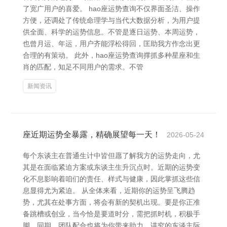
了宽广用户的喜爱。 hao座运势查询不仅界面圣洁、操作
方便，还调处了传统命理学与当代大数据分析，为用户提
供全面、科学的运势信息。不管是逐日运势、本周运势，
也曾月运、年运，用户齐能浮松得回，匡助我方作念出更
合理的有策动。 此外，hao座运势查询撑抓多种星座和生
肖的匹配，知足不同用户的需求。不管
新闻资讯
座近期运势全暴露，精确展望每一天！
2026-05-24
每个东谈主在普通生计中皆但愿了解我方的运势走向，尤
其是在面临紧迫方案或东谈主生升沉点时。近期的运势变
化不息影响着咱们的责任、样式与健康，因此掌抓这些信
息显得尤为紧迫。 从全体来看，近期你的运势呈飞腾趋
势，尤其在处事方面，将会有新的契机出现。要是你正准
备跳槽或创业，当今恰是要道时分，需把抓时机，积极手
脚。同期，团队配合也将为你带来助力，讲究的东谈主际