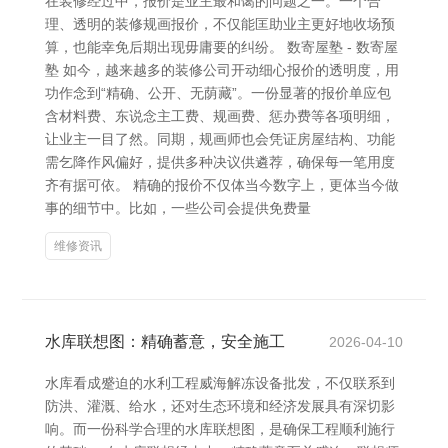
在装修经过中，报价是业主最和蔼的问题之一。一个合
理、透明的装修规画报价，不仅能匡助业主更好地收场预
算，也能幸免后期出现毋庸要的纠纷。 数寄屋塾 - 数寄屋
塾 如今，越来越多的装修公司开动细心报价的透明度，用
功作念到“精确、公开、无荫藏”。一份显著的报价单应包
含材料费、东说念主工费、规画费、惩办费等各项明细，
让业主一目了然。同期，规画师也会凭证房屋结构、功能
需乞降作风偏好，提供多种决议供遴荐，确保每一笔用度
齐有据可依。 精确的报价不仅体当今数字上，更体当今做
事的细节中。比如，一些公司会提供免费量
维修资讯
水库联想图：精确蓄意，安全施工
2026-04-10
水库看成蹙迫的水利工程威海解冻设备批发，不仅联系到
防洪、灌溉、给水，还对生态环境和经济发展具有深切影
响。而一份科学合理的水库联想图，是确保工程顺利施行