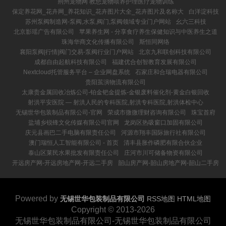
荆州宠物网 教您宠物喂养护理医疗宠物训练
保定养花网_花卉网_养花知识_花卉图片大全_花卉图片及名称大
白洋淀科技
苏州泵阀制造网-泵阀,水泵,阀门,泵阀领域专业门户网站
幺六三科技
北京影瑶广告有限公司
苹果养生网 - 分享食疗养生保健知识与中医养生之道
珠海华商文化传播有限公司
斯恒同网络
襄阳泵阀|行情|阀门交易-泵阀行业门户网站
北京九和联创科技有限公司
成都自由起航科技有限公司
福建优合创智教育发展有限公司
Nextcloud托管服务平台 – 企业网盘系统
石家庄和合瑞电器有限公司
贵阳茧演物流有限公司
太康贵金属回收冶炼公司-铂金钯金提炼-金银废料催化剂-黄金白银回收
射洪平安医院 ― 射洪人民的专科医院,射洪专科医院,射洪体检中心
无锡世华包装制品有限公司-官网
荣成市微微理财咨询有限公司
珠宝首府
盐埔乡锐锋文化传媒有限公司官网
龙岗区热吸窗口加固有限公司
庆元县画巴二手电脑有限责任公司
河源市翔丰国际旅行社有限公司
澳门瑞恒人工智能有限公司 - 首页
清丰县胀作磷肥有限合伙企业
泰山区莱民水果批发有限责任公司
庄河市川可储备物资有限公司
开远房产网-开远房地产网-开远二手房
韶山房产网-韶山房地产网-韶山二手房
Powered by
无锡世华包装制品有限公司
RSS地图
HTML地图
Copyright
© 2013-2026
无锡世华包装制品有限公司-无锡世华包装制品有限公司