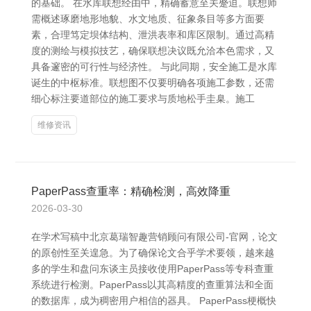
的基础。 在水库联想经由中，精确蓄意至关蹙迫。联想师
需概述琢磨地形地貌、水文地质、征象条目等多方面要
素，合理笃定坝体结构、泄洪表率和库区限制。通过高精
度的测绘与模拟技艺，确保联想决议既允洽本色需求，又
具备邃密的可行性与经济性。 与此同期，安全施工是水库
诞生的中枢标准。联想图不仅要明确各项施工参数，还需
细心标注要道部位的施工要求与质地松手圭臬。施工
维修资讯
PaperPass查重率：精确检测，高效降重
2026-03-30
在学术写稿中北京葛瑞智趣营销顾问有限公司-官网，论文
的原创性至关遑急。为了确保论文合乎学术要领，越来越
多的学生和盘问东谈主员接收使用PaperPass等专科查重
系统进行检测。PaperPass以其高精度的查重算法和全面
的数据库，成为稠密用户相信的器具。 PaperPass梗概快