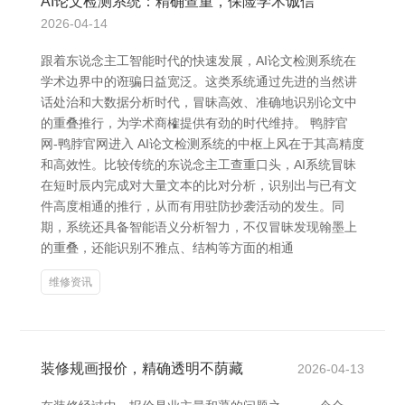
AI论文检测系统：精确查重，保险学术诚信
2026-04-14
跟着东说念主工智能时代的快速发展，AI论文检测系统在
学术边界中的诳骗日益宽泛。这类系统通过先进的当然讲
话处治和大数据分析时代，冒昧高效、准确地识别论文中
的重叠推行，为学术商榷提供有劲的时代维持。 鸭脖官
网-鸭脖官网进入 AI论文检测系统的中枢上风在于其高精度
和高效性。比较传统的东说念主工查重口头，AI系统冒昧
在短时辰内完成对大量文本的比对分析，识别出与已有文
件高度相通的推行，从而有用驻防抄袭活动的发生。同
期，系统还具备智能语义分析智力，不仅冒昧发现翰墨上
的重叠，还能识别不雅点、结构等方面的相通
维修资讯
装修规画报价，精确透明不荫藏
2026-04-13