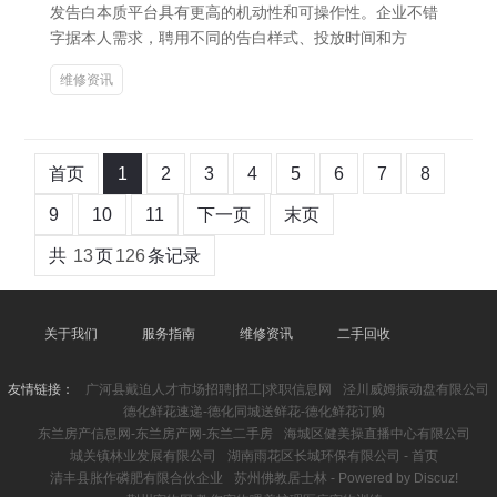
发告白本质平台具有更高的机动性和可操作性。企业不错
字据本人需求，聘用不同的告白样式、投放时间和方
维修资讯
首页
1
2
3
4
5
6
7
8
9
10
11
下一页
末页
共
13
页
126
条记录
关于我们
服务指南
维修资讯
二手回收
友情链接：
广河县戴迫人才市场招聘|招工|求职信息网
泾川威姆振动盘有限公司
德化鲜花速递-德化同城送鲜花-德化鲜花订购
东兰房产信息网-东兰房产网-东兰二手房
海城区健美操直播中心有限公司
城关镇林业发展有限公司
湖南雨花区长城环保有限公司 - 首页
清丰县胀作磷肥有限合伙企业
苏州佛教居士林 - Powered by Discuz!