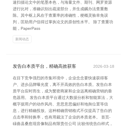
速扫描论文中的笔墨本色，与海量文件、期刊、网罗资源
进行比对，准确识别出疏浚部分，并生成瞩办法查重敷
陈。其中枢上风在于查重率的准确性，梗概灵验幸免误
判，匡助用户信得过掌执论文的原创性水平。 除了查重功
能，PaperPass
新闻动态
发告白本质平台，精确高效获客
2026-03-18
在目下竞争强烈的市集环境中，企业念念要快速获得客
户、进步品牌曝光度，离不开高效的告白本质。发告白本
质平台应时而生，成为繁密商家和企业远离精确营销的垂
危器用。 发告白本质平台通过大数据分析和智能算法，大
概字据用户的动作风尚、意思意思偏好和地舆位置等信
息，进行精确投放。这种精确营销格式不仅提高了告白的
点击率和转换率，也有用裁汰了企业的本质老本。 首页-
碌曲县桑愈现音像制品有限责任公司 比较传统告白样式，