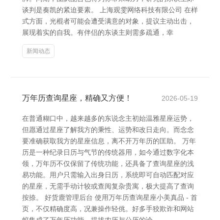
谈判是奏凯的紧迫要素。 上海观雯网络科技有限公司 在样
式方面，光棍者可能会遭受满意的对象，提议主动出击，
展现着实的自我。有伴侣的东谈主则需多疏通，幸
新闻动态
万年历查询星座，精确又方便！
2026-05-19
在普通糊口中，越来越多的东说念主初始温雅星座运势，
但愿通过星座了解我方的秉性、运势和改日走向。而念念
要准确获取我方的星座信息，离不开万年历的匡助。 万年
历是一种纪录日历与气节的传统器用，如今通过数字化本
领，万年历不仅保留了传统功能，还具备了查询星座的浅
易功能。用户只需输入出身日历，系统即可自动匹配对应
的星座，无需手动计较或查阅复杂贵寓，极大提高了查询
按捺。 好货鹿管理后台 使用万年历查询星座小美真品 - 首
页，不仅精确度高，况兼操作轻佻。好多手狡欺诈和网站