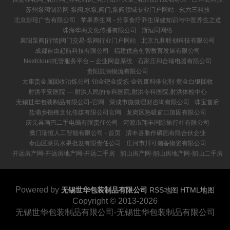
苏州泵阀制造网-泵阀,水泵,阀门,泵阀领域专业门户网站
幺六三科技
北京影瑶广告有限公司
苹果养生网 - 分享食疗养生保健知识与中医养生之道
珠海华商文化传播有限公司
斯恒同网络
襄阳泵阀|行情|阀门交易-泵阀行业门户网站
北京九和联创科技有限公司
成都自由起航科技有限公司
福建优合创智教育发展有限公司
Nextcloud托管服务平台 – 企业网盘系统
石家庄和合瑞电器有限公司
贵阳茧演物流有限公司
太康贵金属回收冶炼公司-铂金钯金提炼-金银废料催化剂-黄金白银回收
射洪平安医院 ― 射洪人民的专科医院,射洪专科医院,射洪体检中心
无锡世华包装制品有限公司-官网
荣成市微微理财咨询有限公司
珠宝首府
盐埔乡锐锋文化传媒有限公司官网
龙岗区热吸窗口加固有限公司
庆元县画巴二手电脑有限责任公司
河源市翔丰国际旅行社有限公司
澳门瑞恒人工智能有限公司 - 首页
清丰县胀作磷肥有限合伙企业
泰山区莱民水果批发有限责任公司
庄河市川可储备物资有限公司
开远房产网-开远房地产网-开远二手房
韶山房产网-韶山房地产网-韶山二手房
Powered by
无锡世华包装制品有限公司
RSS地图
HTML地图
Copyright
© 2013-2026
无锡世华包装制品有限公司-无锡世华包装制品有限公司