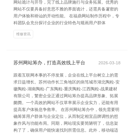
网站诡计与开导，完了线上品牌施行与业务拓展。优秀的
网站不仅要具备好意思不雅的界面诡计，还需具备邃密的
用户体验和褂讪的开动性能。 在福鼎网站制作历程中，专
科团队会充分探讨企业的行业特色与规画用户群体
维修资讯
苏州网站筹办，打造高效线上平台
2026-03-18
跟着互联网本事的不停发展，企业在线上平台树立上的需
求日益增长。苏州动作长三角地区的病笃城市湖北陶粒-安
徽陶粒-湖南陶粒-广东陶粒-重庆陶粒-江西陶粒-战果建材
有限公司，繁密企业正通过网站筹办提高品牌形象、拓展
阛阓。一个高效的网站不仅草率展示企业实力，还能有用
提高客户体验息争救率。 在苏州网站筹办中，领先需要明
确筹算用户群体与企业定位，从而制定相宜品牌调性的想
象作风与功能布局。同期，网站现实要简陋明了，信息架
构了了，确保用户能快速找到所需信息。此外，移动端适