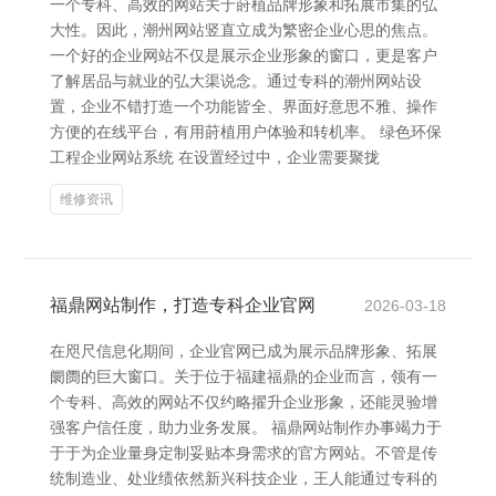
一个专科、高效的网站关于莳植品牌形象和拓展市集的弘
大性。因此，潮州网站竖直立成为繁密企业心思的焦点。
一个好的企业网站不仅是展示企业形象的窗口，更是客户
了解居品与就业的弘大渠说念。通过专科的潮州网站设
置，企业不错打造一个功能皆全、界面好意思不雅、操作
方便的在线平台，有用莳植用户体验和转机率。 绿色环保
工程企业网站系统 在设置经过中，企业需要聚拢
维修资讯
福鼎网站制作，打造专科企业官网
2026-03-18
在咫尺信息化期间，企业官网已成为展示品牌形象、拓展
阛阓的巨大窗口。关于位于福建福鼎的企业而言，领有一
个专科、高效的网站不仅约略擢升企业形象，还能灵验增
强客户信任度，助力业务发展。 福鼎网站制作办事竭力于
于于为企业量身定制妥贴本身需求的官方网站。不管是传
统制造业、处业绩依然新兴科技企业，王人能通过专科的