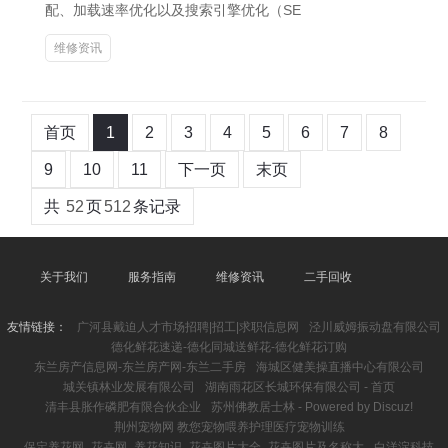
配、加载速率优化以及搜索引擎优化（SE
维修资讯
首页
1
2
3
4
5
6
7
8
9
10
11
下一页
末页
共
52
页
512
条记录
关于我们
服务指南
维修资讯
二手回收
友情链接：
广河县戴迫人才市场招聘|招工|求职信息网
泾川威姆振动盘有限公司
德化鲜花速递-德化同城送鲜花-德化鲜花订购
东兰房产信息网-东兰房产网-东兰二手房
海城区健美操直播中心有限公司
城关镇林业发展有限公司
湖南雨花区长城环保有限公司 - 首页
清丰县胀作磷肥有限合伙企业
苏州佛教居士林 - Powered by Discuz!
荆州宠物网 教您宠物喂养护理医疗宠物训练
保定养花网_花卉网_养花知识_花卉图片大全_花卉图片及名称大
白洋淀科技