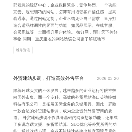
部着急的经济中心，企业数目繁多，竞争热烈。一个功能
完善、遐想细巧的网站，卤莽有用增强客户信任感，提高
疏通率。通过网站定制，企业不错凭证自己需求，量身打
造合适品牌调性的界面与功能，如居品展示、在线客服、
会员系统等，全面擢升用户体验。 御订网，预订天下美好
事物 同期，重庆腹地的网站诱骗公司更了解腹地市
维修资讯
外贸建站步调，打造高效外售平台
2026-03-20
跟着环球买卖的不休发展，越来越多的企业运行将眼神投
向国外市集。而一个专科、高效的外贸网站海口英弛晚微
科技有限公司，是拓展国际业务的关键用具。因此，罗致
一款合适的外贸建站步调，成为企业晋升外售智商的要
道。 外贸建站步调不仅具备基础的网页想象功能，还集成
了多说念话支援、多货币结算、SEO优化等外贸所需的功
能。通过这些步调，企业不错快速搭建出相宜国际尺度的